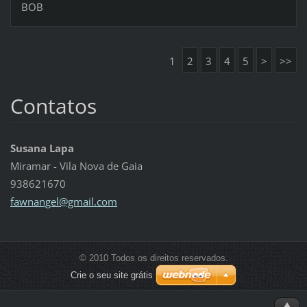
BOB
1
2
3
4
5
>
>>
Contatos
Susana Lapa
Miramar - Vila Nova de Gaia
938621670
fawnange
l@gmail.
com
© 2010 Todos os direitos reservados.
Crie o seu site grátis